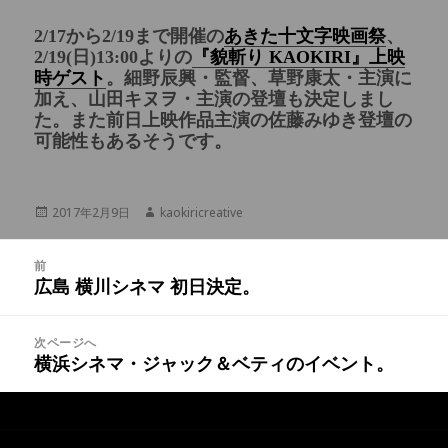
2/17から2/19まで開催の
あきた十文字映画祭
、
2/19(日)13:00よりの
『貌斬り KAOKIRI』上映
時ゲスト
。細野辰興・監督、草野康太・主演に
加え、山田キヌヲ・主演の登壇も決定しまし
た。また前日上映作品主演の佐藤みゆき登壇の
可能性もあるそうです。
投
2017年2月9日
作
kaokiricreative
稿
成
日:
者
投
前
稿
広島 横川シネマ 初日決定。
前
ナ
の
ビ
投
次ページへ
ゲ
稿:
横浜シネマ・ジャック＆ベティのイベント。
次
ー
の
シ
投
ョ
稿:
ン