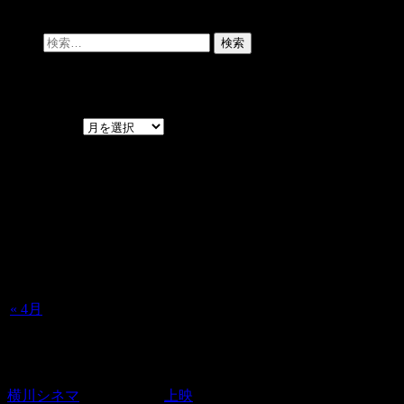
検索:
過去の記事
過去の記事
2026年8月
月
火
水
木
金
土
日
1
2
3
4
5
6
7
8
9
10
11
12
13
14
15
16
17
18
19
20
21
22
23
24
25
26
27
28
29
30
31
« 4月
広島 横川シネマ 初日決定。
横川シネマ
は4/1(土)より
上映
。