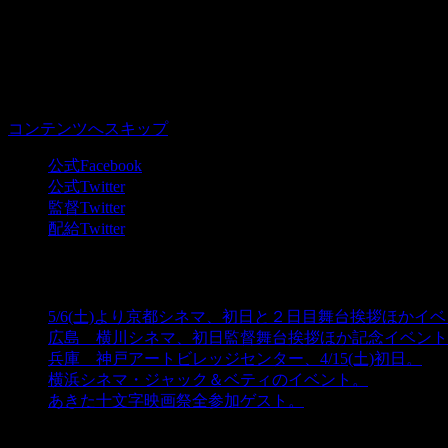
コンテンツへスキップ
公式Facebook
公式Twitter
監督Twitter
配給Twitter
NEWS
5/6(土)より京都シネマ、初日と２日目舞台挨拶ほかイ
広島 横川シネマ、初日監督舞台挨拶ほか記念イベント
兵庫 神戸アートビレッジセンター、4/15(土)初日。
20
横浜シネマ・ジャック＆ベティのイベント。
2017年2月
あきた十文字映画祭全参加ゲスト。
2017年2月9日
検索